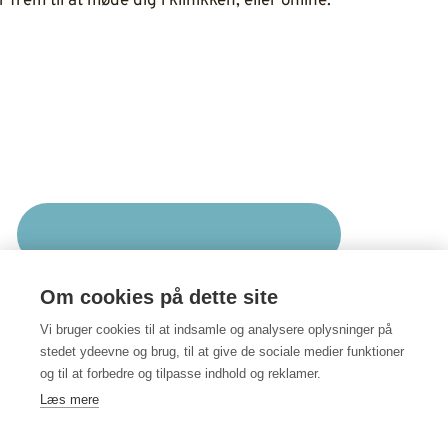
 frem til at møde dig i klinikken, eller online.
+45 2026 6160
Om cookies på dette site
-eller skriv uforpligtende til mig
Vi bruger cookies til at indsamle og analysere oplysninger på
stedet ydeevne og brug, til at give de sociale medier funktioner
KONTAKT
og til at forbedre og tilpasse indhold og reklamer.
Læs mere